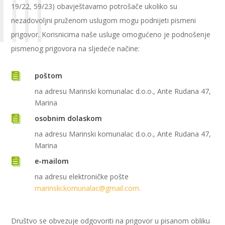
19/22, 59/23) obavještavamo potrošače ukoliko su
nezadovoljni pruženom uslugom mogu podnijeti pismeni
prigovor. Korisnicima naše usluge omogućeno je podnošenje
pismenog prigovora na sljedeće načine:

poštom
na adresu Marinski komunalac d.o.o., Ante Rudana 47,
Marina

osobnim dolaskom
na adresu Marinski komunalac d.o.o., Ante Rudana 47,
Marina

e-mailom
na adresu elektroničke pošte
marinski.komunalac@gmail.com.
Društvo se obvezuje odgovoriti na prigovor u pisanom obliku