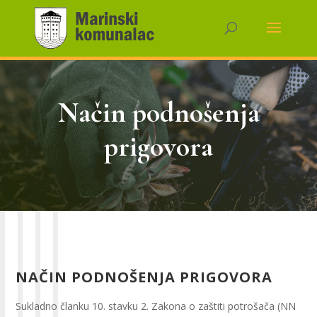
Način podnošenja
prigovora
NAČIN PODNOŠENJA PRIGOVORA
Sukladno članku 10. stavku 2. Zakona o zaštiti potrošača (NN