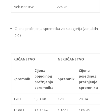
Nekućanstvo
226 kn
Cijena pražnjenja spremnika za kategoriju (varijabilni
dio):
KUĆANSTVO
NEKUĆANSTVO
Cijena
Cijena
pojedinog
pojedinog
Spremnik
Spremnik
pražnjenja
pražnjenja
spremnika
spremnika
120 l
9,04 kn
120 l
20,34
1.100 l
82,94 kn
1.100 l
186,45