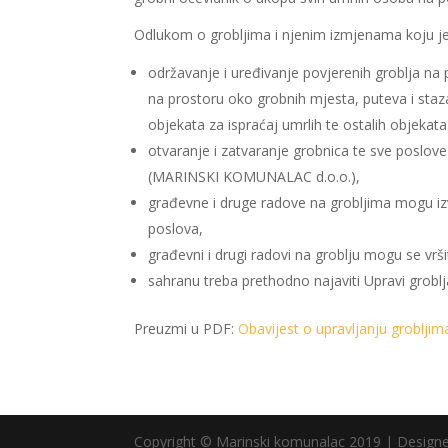
Odlukom o grobljima i njenim izmjenama koju je 
održavanje i uređivanje povjerenih groblja na
na prostoru oko grobnih mjesta, puteva i staza
objekata za ispraćaj umrlih te ostalih objekata
otvaranje i zatvaranje grobnica te sve poslo
(MARINSKI KOMUNALAC d.o.o.),
građevne i druge radove na grobljima mogu izv
poslova,
građevni i drugi radovi na groblju mogu se vrš
sahranu treba prethodno najaviti Upravi grob
Preuzmi u PDF:
Obavijest o upravljanju groblji
Copyright © Marinski komunalac 2019 | Design