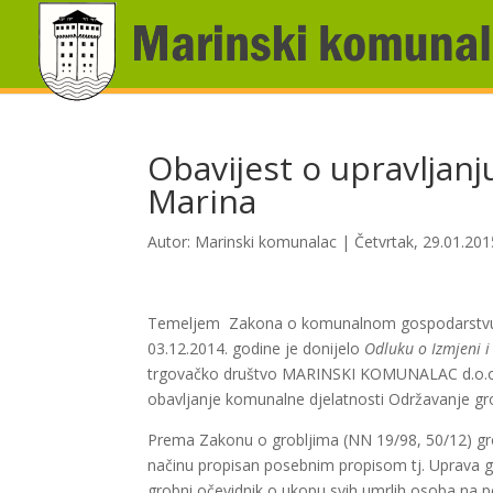
Obavijest o upravljan
Marina
Autor:
Marinski komunalac
|
Četvrtak, 29.01.201
Temeljem Zakona o komunalnom gospodarstvu Op
03.12.2014. godine je donijelo
Odluku o Izmjeni 
trgovačko društvo MARINSKI KOMUNALAC d.o.o. z
obavljanje komunalne djelatnosti Održavanje gro
Prema Zakonu o grobljima (NN 19/98, 50/12) gro
načinu propisan posebnim propisom tj. Uprava g
grobni očevidnik o ukopu svih umrlih osoba na p