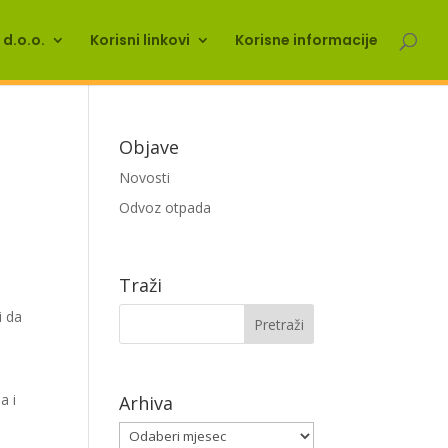
d.o.o.
Korisni linkovi
Korisne informacije
Objave
Novosti
Odvoz otpada
Traži
i da
a i
Arhiva
i
Arhiva