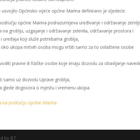
usvojilo Općinsko vijeće općine Marina definirano je sljedeće:
 području općine Marina podrazumijeva uređivanje i održavanje zemlji
 na groblju, uzgajanje i održavanje zelenila, održavanje prostora i
 i uređaja koji služe potrebama groblja,
ve oko ukopa mrtvih osoba mogu vršiti samo za to ovlaštene osobe
oditi pravne ili fizičke osobe koje imaju dozvolu za obavljanje naved
iti samo uz dozvolu Uprave groblja,
lja glede dogovora o mjestu i vremenu ukopa.
ma na području općine Marina
ed by BT