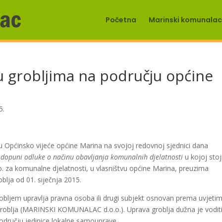
Početna
Marinski komunalac 
ju grobljima na području općine
5.
ćinsko vijeće općine Marina na svojoj redovnoj sjednici dana
i dopuni odluke o načinu obavljanja komunalnih djelatnosti
u kojoj stoj
a komunalne djelatnosti, u vlasništvu općine Marina, preuzima
blja od 01. siječnja 2015.
bljem upravlja pravna osoba ili drugi subjekt osnovan prema uvjetim
roblja (MARINSKI KOMUNALAC d.o.o.). Uprava groblja dužna je vodit
odručju jedinice lokalne samouprave.