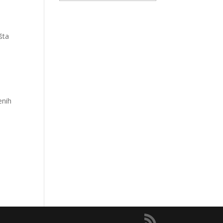
šta
enih