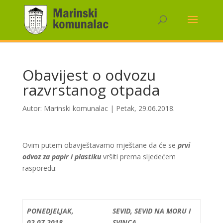
Obavijest o odvozu
razvrstanog otpada
Autor:
Marinski komunalac
|
Petak, 29.06.2018.
Ovim putem obavještavamo mještane da će se
prvi
odvoz za papir i plastiku
vršiti prema sljedećem
rasporedu:
PONEDJELJAK,
SEVID, SEVID NA MORU I
02.07.2018.
SVINCA