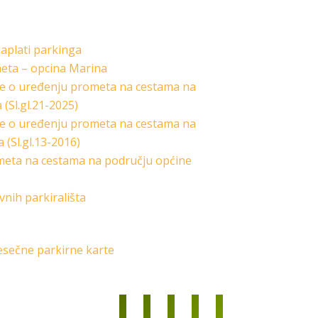
naplati parkinga
eta – opcina Marina
e o uređenju prometa na cestama na
(Sl.gl.21-2025)
e o uređenju prometa na cestama na
(Sl.gl.13-2016)
meta na cestama na području općine
vnih parkirališta
esečne parkirne karte