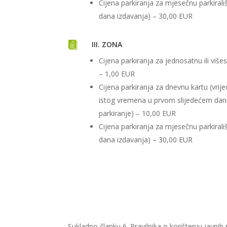
Cijena parkiranja za mjesečnu parkirali
dana izdavanja) – 30,00 EUR

III. ZONA
Cijena parkiranja za jednosatnu ili viš
– 1,00 EUR
Cijena parkiranja za dnevnu kartu (vrij
istog vremena u prvom slijedećem dan
parkiranje) – 10,00 EUR
Cijena parkiranja za mjesečnu parkirali
dana izdavanja) – 30,00 EUR
Sukladno članku 6. Pravilnika o korištenju javnih