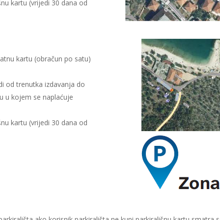
šnu kartu (vrijedi 30 dana od
esatnu kartu (obračun po satu)
edi od trenutka izdavanja do
u u kojem se naplaćuje
šnu kartu (vrijedi 30 dana od
 parkirališta ako korisnik parkirališta ne kupi parkirališnu kartu smat