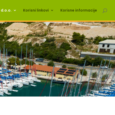
d.o.o.
Korisni linkovi
Korisne informacije