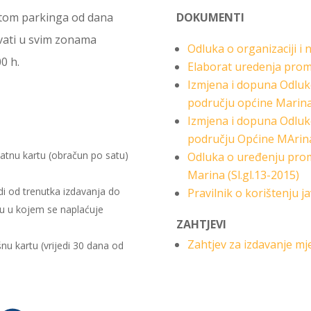
atom parkinga od dana
DOKUMENTI
ivati u svim zonama
Odluka o organizaciji i 
0 h.
Elaborat uredenja prom
Izmjena i dopuna Odluk
području općine Marina 
Izmjena i dopuna Odluk
području Općine MArina 
esatnu kartu (obračun po satu)
Odluka o uređenju pro
Marina (Sl.gl.13-2015)
edi od trenutka izdavanja do
Pravilnik o korištenju ja
u u kojem se naplaćuje
ZAHTJEVI
Zahtjev za izdavanje mj
šnu kartu (vrijedi 30 dana od