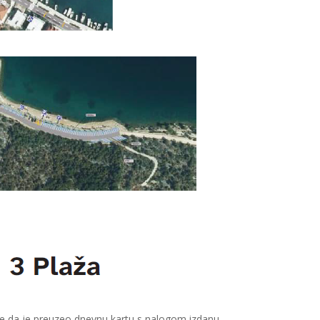
ra se da je preuzeo dnevnu kartu s nalogom izdanu