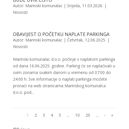
BUDE UVIK ČISTO“
Autor:
Marinski komunalac
|
Srijeda, 11.03.2026.
|
Novosti
OBAVIJEST O POČETKU NAPLATE PARKINGA
Autor:
Marinski komunalac
|
Četvrtak, 12.06.2025.
|
Novosti
Marinski komunalac d.o.o. počinje s naplatom parkinga
od dana 16.06.2025. godine. Parking će se naplaćivati u
svim zonama svakim danom u vremenu od 07:00 do
24:00 h. Sve informacije o naplati parkinga možete
pronaći na web stranicama Marinskog komunalca
d.o.o. pod...
1
2
3
4
5
...
10
20
...
›
»