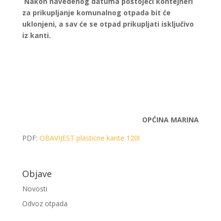
Nakon navedenog datuma postojeći kontejneri
za prikupljanje komunalnog otpada bit će
uklonjeni, a sav će se otpad prikupljati isključivo
iz kanti.
OPĆINA MARINA
PDF:
OBAVIJEST plasticne kante 120l
Objave
Novosti
Odvoz otpada