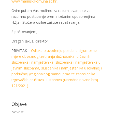
www.marinskikomunalac.hr
.
Ovim putem Vas molimo za razumijevanje te za
razumno postupanje prema izdanim upozorenjima
HZJZ i Stožera civilne zaštite i spašavanja.
S poštovanjem,
Dragan Jakus, direktor
PRIVITAK –
Odluka o uvođenju posebne sigurnosne
mjere obveznog testiranja dužnosnika, državnih
službenika i namještenika, službenika i namještenika u
javnim službama, službenika i namještenika u lokalnoj i
područnoj (regionalnoj) samoupravi te zaposlenika
trgovačkih društava i ustanova (Narodne novine broj
121/2021)
Objave
Novosti