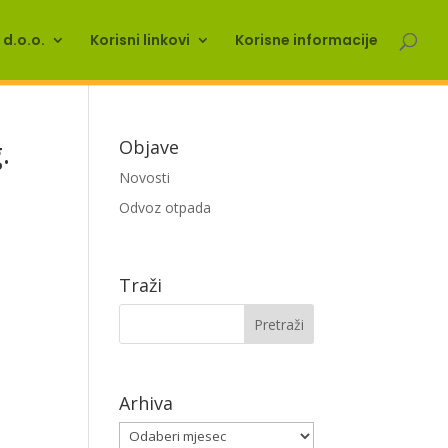
d.o.o.
Korisni linkovi
Korisne informacije
.
Objave
Novosti
Odvoz otpada
Traži
Arhiva
Arhiva