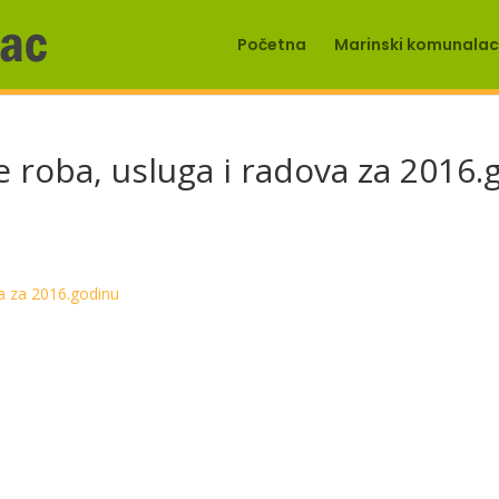
Početna
Marinski komunalac 
 roba, usluga i radova za 2016.g
a za 2016.godinu