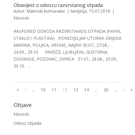
Obavijest o odvozu razvrstanog otpada
Autor:
Marinski komunalac
|
Nedjelja, 15.07.2018.
|
Novosti
RASPORED ODVOZA RAZVRSTANOG OTPADA (PAPIR,
STAKLO I PLASTIKA) PONEDJELJAK UTORAK SRIJEDA
MARINA, POLJICA, VRSINE, NAJEVI 30.07., 27.08.,
24.09., 29.10. VINIŠĆE, LJUBLJEVA, GUSTIRNA,
DOGRADE, POZORAC, SVINCA 31.07., 28.08., 25.09.,
30.10. ...
«
‹
...
10
11
12
13
14
...
20
...
›
»
Objave
Novosti
Odvoz otpada