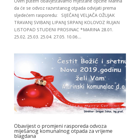
Ovim putem obavještavamo mještane općine Marina
da će se odvoz razvrstanog otpada odvijati prema
sljedećem rasporedu: SIJEČANJ VELJAČA OŽUJAK
TRAVANJ SVIBANJ LIPANJ SRPANJ KOLOVOZ RUJAN
LISTOPAD STUDENI PROSINAC *MARINA 28.01.
25.02. 25.03. 25.04. 27.05. 10.06....
Obavijest o promjeni rasporeda odvoza
miješanog komunalnog otpada za vrijeme
blagdana