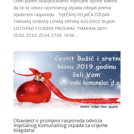
Ovim putem obavještavamo mještane općine Marina
da će se odvoz razvrstanog otpada odvijati prema
sljedećem rasporedu: SIJEČANJ VELJAČA OŽUJAK
TRAVANJ SVIBANJ LIPANJ SRPANJ KOLOVOZ RUJAN
LISTOPAD STUDENI PROSINAC *MARINA 28.01.
25.02. 25.03. 25.04. 27.05. 10.06....
Obavijest o promjeni rasporeda odvoza
miješanog komunalnog otpada za vrijeme
blagdana