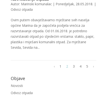
Autor:
Marinski komunalac
|
Ponedjeljak, 28.05.2018.
|
Odvoz otpada
Ovim putem obavještavamo mještane svih naselja
općine Marina da je započela podjela vrećica za
razvrstavanje otpada. Od 01.06.2018. je potrebno
razvrstavati otpad po sljedećim vrstama: staklo, papir,
plastika i miješani komunalni otpad. Za mještane
Sevida, Sevida na...
‹
1
2
3
4
5
›
Objave
Novosti
Odvoz otpada