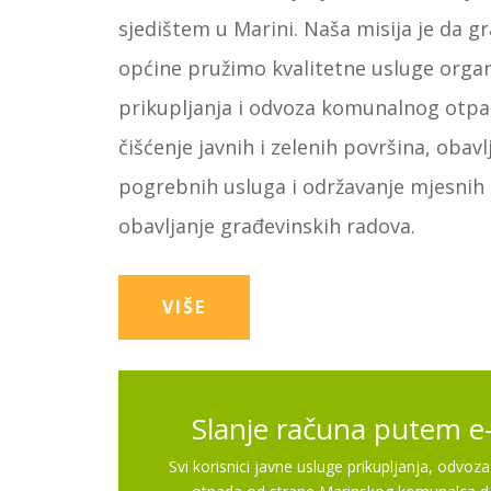
sjedištem u Marini. Naša misija je da 
općine pružimo kvalitetne usluge orga
prikupljanja i odvoza komunalnog otpad
čišćenje javnih i zelenih površina, obavl
pogrebnih usluga i održavanje mjesnih 
obavljanje građevinskih radova.
VIŠE
Slanje računa putem e
Svi korisnici javne usluge prikupljanja, odvoza