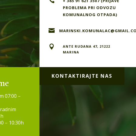

+ 385 91 621 3507 (PRIJAVE
PROBLEMA PRI ODVOZU
KOMUNALNOG OTPADA)

MARINSKI.KOMUNALAC@GMAIL.C

ANTE RUDANA 47, 21222
MARINA
KONTAKTIRAJTE NAS
eme
m 07:00 –
 radnim
0h
0 – 10:30h