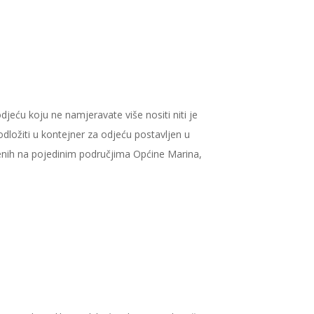
eću koju ne namjeravate više nositi niti je
dložiti u kontejner za odjeću postavljen u
enih na pojedinim područjima Općine Marina,