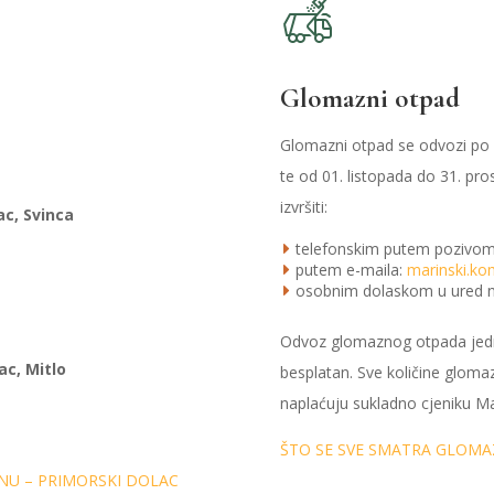
Glomazni otpad
Glomazni otpad se odvozi po p
te od 01. listopada do 31. pro
izvršiti:
ac, Svinca
telefonskim putem pozivom
putem e-maila:
marinski.k
osobnim dolaskom u ured n
Odvoz glomaznog otpada jed
ac, Mitlo
besplatan. Sve količine glo
naplaćuju sukladno cjeniku M
ŠTO SE SVE SMATRA GLOM
NU – PRIMORSKI DOLAC