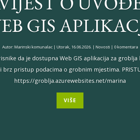
VIJEST O UVOĐ
EB GIS APLIKAC
Autor:
Marinski komunalac
|
Utorak, 16.06.2026.
|
Novosti
| 0 komentara
snike da je dostupna Web GIS aplikacija za groblj
i brz pristup podacima o grobnim mjestima. PRISTU
https://groblja.azurewebsites.net/marina
VIŠE