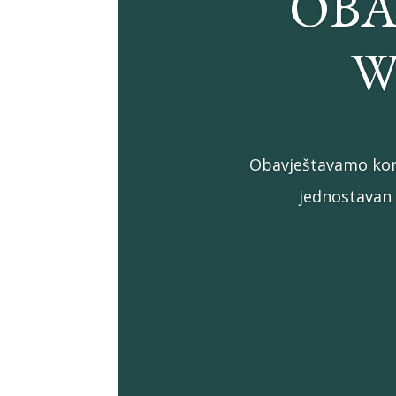
OBA
W
Obavještavamo kori
jednostavan 