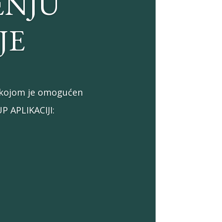
ENJU
JE
a kojom je omogućen
P APLIKACIJI: