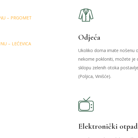
NU – PRGOMET
Odjeća
NU – LEĆEVICA
Ukoliko doma imate nošenu odj
nekome pokloniti, možete je o
sklopu zelenih otoka postavlj
(Poljica, Vinišće).
Elektronički otpad