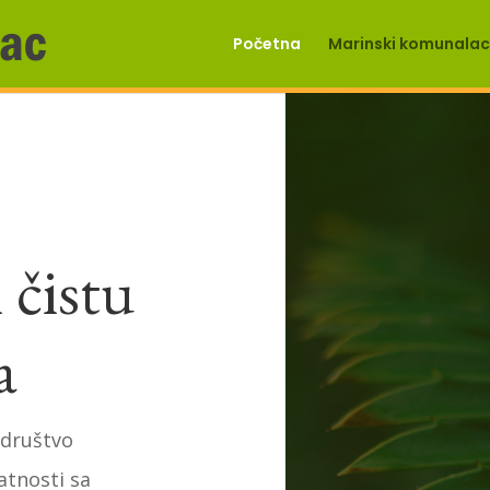
Početna
Marinski komunalac 
 čistu
a
 društvo
atnosti sa