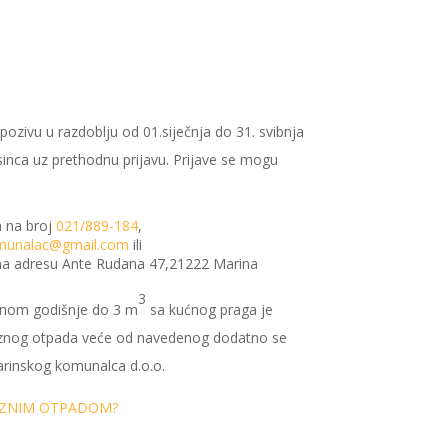
ozivu u razdoblju od 01.siječnja do 31. svibnja
sinca uz prethodnu prijavu. Prijave se mogu
 na broj
021/889-184
,
omunalac@gmail.com
ili
a adresu Ante Rudana 47,21222 Marina
3
nom godišnje do 3 m
sa kućnog praga je
maznog otpada veće od navedenog dodatno se
arinskog komunalca d.o.o.
AZNIM OTPADOM?