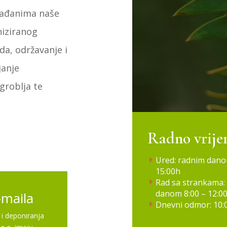
građanima naše
niziranog
a, održavanje i
janje
groblja te
Radno vrij
Ured: radnim dano
15:00h
Rad sa strankama:
danom 8:00 – 12:0
-maila
Dnevni odmor: 10:0
 i deponiranja