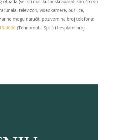
otpada (veliki i mali kućanski aparati kao što su
, računala, televizori, videokamere, bušilice,
arine mogu naručiti pozivom na broj telefona:
15-4000
(Tehnomobil Split) i besplatni broj