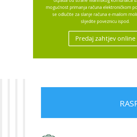
otpada od strane Marinskog komunalca d.
mogućnost primanja računa elektroničkom po
se odlučite za slanje računa e-mailom mo
slijedite poveznicu ispod.
Predaj zahtjev online
RAS