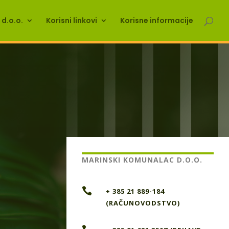
d.o.o.
Korisni linkovi
Korisne informacije
MARINSKI KOMUNALAC D.O.O.

+ 385 21 889-184
(RAČUNOVODSTVO)