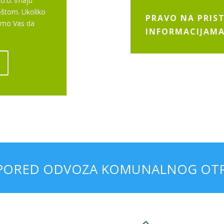
o.o. imaju
štom. Ukoliko
PRAVO NA PRIS
limo Vas da
INFORMACIJAM
PORED ODVOZA KOMUNALNOG OT