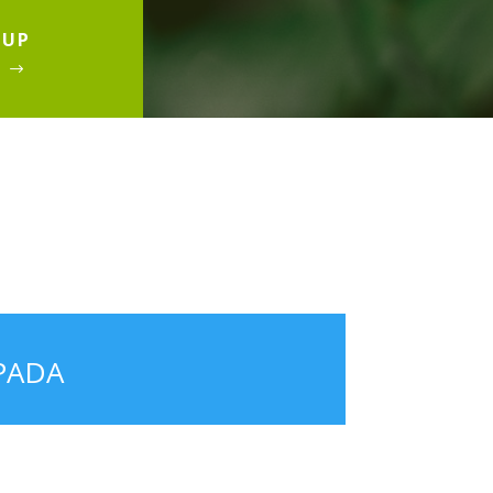
TUP
A
PADA