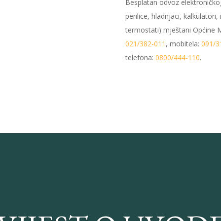
Besplatan odvoz elektroničkog 
perilice, hladnjaci, kalkulatori
termostati) mještani Općine M
021/382-011
, mobitela:
091/3
telefona:
0800/444-110
.